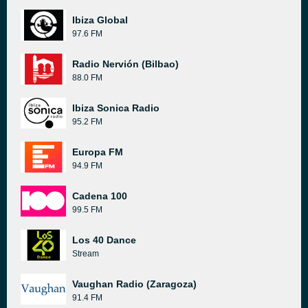
Ibiza Global
97.6 FM
Radio Nervión (Bilbao)
88.0 FM
Ibiza Sonica Radio
95.2 FM
Europa FM
94.9 FM
Cadena 100
99.5 FM
Los 40 Dance
Stream
Vaughan Radio (Zaragoza)
91.4 FM