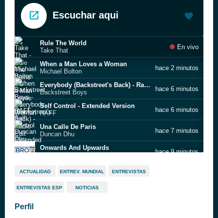
Escuchar aqui
Rule The World
En vivo
Take That
When a Man Loves a Woman
hace 2 minutos
Michael Bolton
Everybody (Backstreet's Back) - Radio Edit
hace 6 minutos
Backstreet Boys
Self Control - Extended Version
hace 6 minutos
RAFF
Una Calle De Paris
hace 7 minutos
Duncan Dhu
Onwards And Upwards
hace 9 minutos
John Stax
One Fine Feeling Ver3
hace 10 minutos
ACTUALIDAD
ENTREV. MUNDIAL
ENTREVISTAS
David Russell Alfonso
ENTREVISTAS ESP
NOTICIAS
The Other Night (Full Mix)
hace 10 minutos
Vaddi Solanof
Perfil
Life In Technicolor II
hace 10 minutos
Coldplay