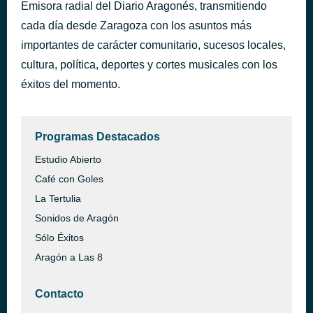
Emisora radial del Diario Aragonés, transmitiendo
Otra Como Tu (Un'altra te)
hace 14 minutos
cada día desde Zaragoza con los asuntos más
Eros Ramazzotti
importantes de carácter comunitario, sucesos locales,
cultura, política, deportes y cortes musicales con los
éxitos del momento.
Programas Destacados
Estudio Abierto
Café con Goles
La Tertulia
Sonidos de Aragón
Sólo Éxitos
Aragón a Las 8
Contacto