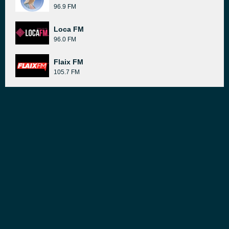
96.9 FM
Loca FM
96.0 FM
Flaix FM
105.7 FM