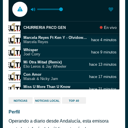
CHURRERIA PACO GEN
En vivo
Marcela Reyes Ft Ken Y - Olvidown - Video Oficial
hace 4 minutos
Marcela Reyes
Whisper
hace 9 minutos
Joel Corry
Mi Otra Mitad (Remix)
hace 13 minutos
Elio Leiros & Jay Wheeler
Con Amor
hace 17 minutos
Maisak & Nicky Jam
Miss U More Than U Know
hace 21 minutos
Sofia Carson
YAPAQUE
hace 25 minutos
NOTICIAS
NOTICIAS LOCAL
TOP 40
Farruko, Sech, Myke Towers, Jay Wheeler & Tempo
Perfil
FERRETERIA EL CANARIO GENERICA VERANO
hace 30 minutos
Operando a diario desde Andalucía, esta emisora
Queen of My Castle
hace 33 minutos
Kris Kross Amsterdam, MAAN & Tabitha feat. Bizzey