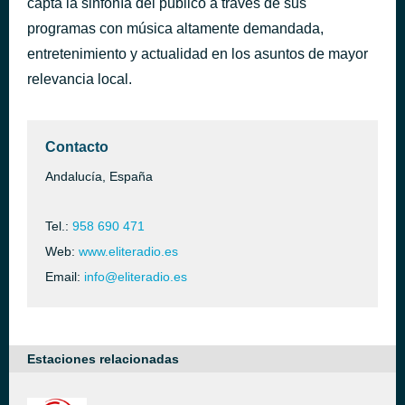
capta la sinfonía del público a través de sus
DEGENERE
programas con música altamente demandada,
hace 40 minutos
Myke Towers & Juhn
entretenimiento y actualidad en los asuntos de mayor
relevancia local.
Contacto
Andalucía, España
Tel.:
958 690 471
Web:
www.eliteradio.es
Email:
info@eliteradio.es
Estaciones relacionadas