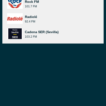
Rock FM
101.7 FM
Radiolé
92.4 FM
Cadena SER (Sevilla)
103.2 FM