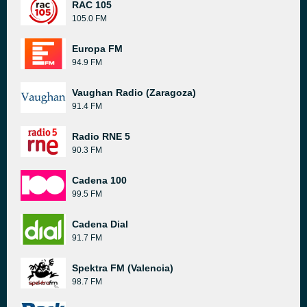
RAC 105
105.0 FM
Europa FM
94.9 FM
Vaughan Radio (Zaragoza)
91.4 FM
Radio RNE 5
90.3 FM
Cadena 100
99.5 FM
Cadena Dial
91.7 FM
Spektra FM (Valencia)
98.7 FM