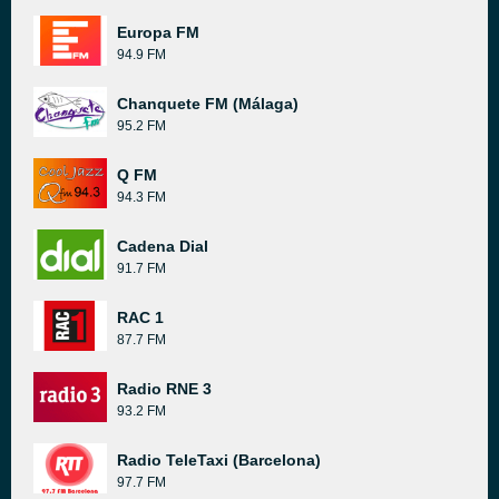
Europa FM
94.9 FM
Chanquete FM (Málaga)
95.2 FM
Q FM
94.3 FM
Cadena Dial
91.7 FM
RAC 1
87.7 FM
Radio RNE 3
93.2 FM
Radio TeleTaxi (Barcelona)
97.7 FM