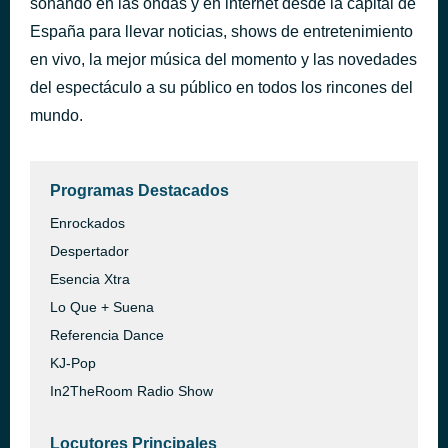
sonando en las ondas y en internet desde la capital de
YAPAQUE
España para llevar noticias, shows de entretenimiento
hace 34 minutos
Farruko, Sech, Myke Towers, Jay Wheeler & Tempo
en vivo, la mejor música del momento y las novedades
del espectáculo a su público en todos los rincones del
mundo.
Programas Destacados
Enrockados
Despertador
Esencia Xtra
Lo Que + Suena
Referencia Dance
KJ-Pop
In2TheRoom Radio Show
Locutores Principales