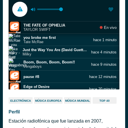
THE FATE OF OPHELIA
En vivo
TAYLOR SWIFT
you broke me first
hace 1 minuto
Tate McRae
Just the Way You Are (David Guetta remix)
hace 4 minutos
Milky
Boom, Boom, Boom, Boom!!
hace 9 minutos
Vengaboys
pause #8
hace 12 minutos
Edge of Desire
hace 20 minutos
Jonas Blue, Malive
Here We Go Again
hace 24 minutos
ELECTRÓNICA
MÚSICA EUROPEA
MÚSICA MUNDIAL
TOP 40
Oliver Tree
Halo
Perfil
hace 27 minutos
Samurai Jay
Estación radiofónica que fue lanzada en 2007,
My Place
hace 31 minutos
Josh Baker, Poppy Baskcomb