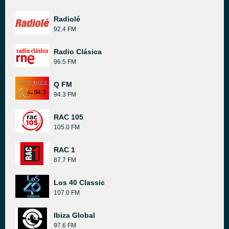
Radiolé
92.4 FM
Radio Clásica
96.5 FM
Q FM
94.3 FM
RAC 105
105.0 FM
RAC 1
87.7 FM
Los 40 Classic
107.0 FM
Ibiza Global
97.6 FM