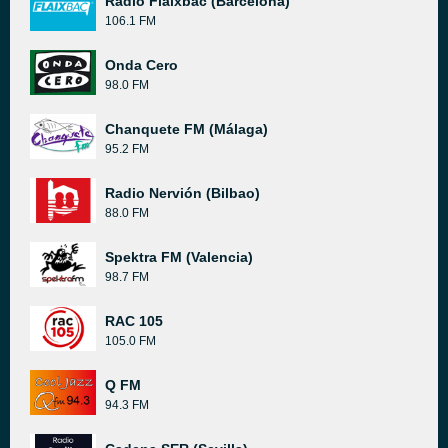
Radio Flaixbac (Barcelona)
106.1 FM
Onda Cero
98.0 FM
Chanquete FM (Málaga)
95.2 FM
Radio Nervión (Bilbao)
88.0 FM
Spektra FM (Valencia)
98.7 FM
RAC 105
105.0 FM
Q FM
94.3 FM