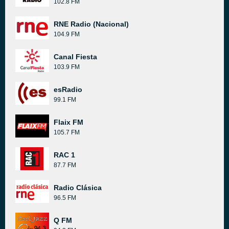
102.8 FM
RNE Radio (Nacional)
104.9 FM
Canal Fiesta
103.9 FM
esRadio
99.1 FM
Flaix FM
105.7 FM
RAC 1
87.7 FM
Radio Clásica
96.5 FM
Q FM