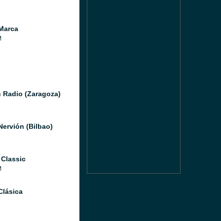
Marca
M
 Radio (Zaragoza)
Nervión (Bilbao)
 Classic
M
Clásica