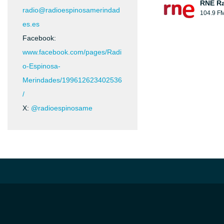
RNE Ra
radio@radioespinosamerindad
104.9 F
es.es
Facebook:
www.facebook.com/pages/Radi
o-Espinosa-
Merindades/199612623402536
/
X:
@radioespinosame