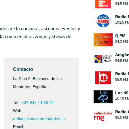
94.9 FM
Radio 
103.5 F
ortes de la comarca, así como eventos y
Q FM
ila como en otras zonas y shows de
94.3 FM
Aragón
94.9 FM
Contacto
Radio 
La Riba 9, Espinosa de los
88.0 FM
Monteros, España
Los 40
107.0 F
Tel.:
+34 947 14 38 44
Web:
Radio 
96.5 FM
radioespinosamerindades.es
Email: