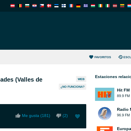
FAVORITOS
ESC
Estaciones relac
ades (Valles de
WEB
¿NO FUNCIONA?
Hit FM
89.9 FM
Radio 
Me gusta (
181
)
(
2
)
96.9 FM
Europ