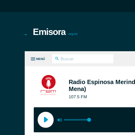
Emisora
.org.es
MENÚ
S GÉNEROS
Radio Espinosa Merind
Mena)
107.5 FM