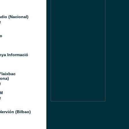
dio (Nacional)
M
o
nya Informació
Flaixbac
lona)
M
FM
M
Nervión (Bilbao)