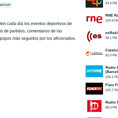
93.9 FM
 DEPORT
RNE Ra
104.9 F
ten cada día los eventos deportivos de
to de partidos, comentarios de las
esRadi
equipos más seguidos por los aficionados.
99.1 FM
Catalu
92.0 FM
Radio 
(Barce
106.1 F
Flaix 
105.7 F
Radio 
88.0 FM