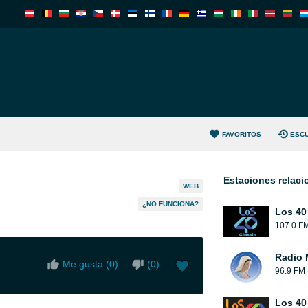
FAVORITOS
ESC
Estaciones relac
WEB
¿NO FUNCIONA?
Los 40
107.0 F
Radio 
Me gusta (
0
)
(
0
)
96.9 FM
Los 40