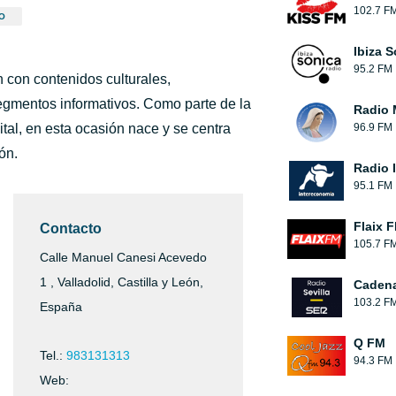
102.7 F
O
Ibiza 
95.2 FM
 con contenidos culturales,
 segmentos informativos. Como parte de la
Radio 
tal, en esta ocasión nace y se centra
96.9 FM
ón.
Radio 
95.1 FM
Flaix 
Contacto
105.7 F
Calle Manuel Canesi Acevedo
1 , Valladolid, Castilla y León,
Cadena
103.2 F
España
Q FM
Tel.:
983131313
94.3 FM
Web: