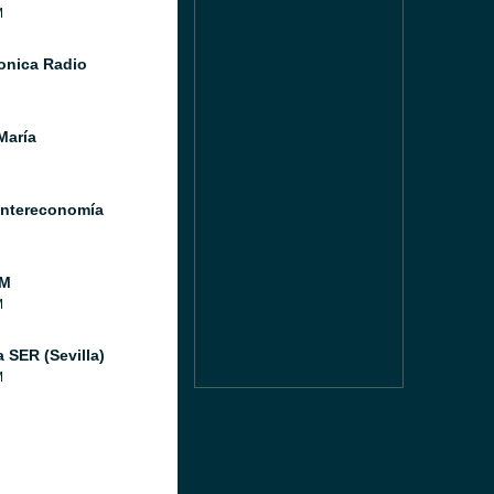
M
Sonica Radio
María
Intereconomía
FM
M
 SER (Sevilla)
M