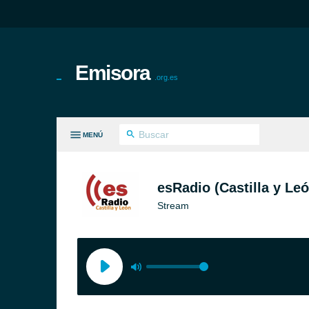
Emisora
.org.es
MENÚ
S GÉNEROS
esRadio (Castilla y Leó
Stream