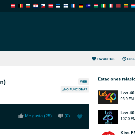
FAVORITOS
ESC
Estaciones relac
n)
WEB
¿NO FUNCIONA?
Los 40
93.9 FM
Los 40
Me gusta (
25
)
(
0
)
107.0 F
Kiss F