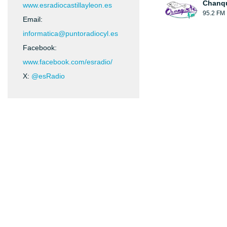
Chanqu
www.esradiocastillayleon.es
95.2 FM
Email:
informatica@puntoradiocyl.es
Facebook:
www.facebook.com/esradio/
X:
@esRadio