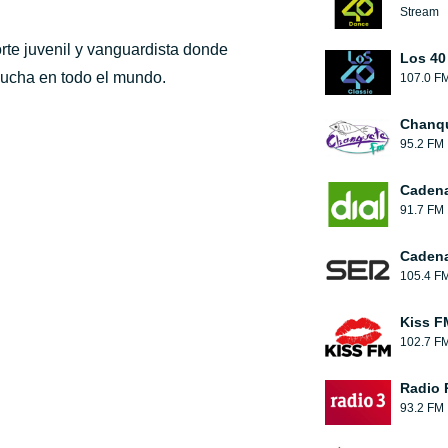
Stream
rte juvenil y vanguardista donde
Los 40
ucha en todo el mundo.
107.0 F
Chanqu
95.2 FM
Cadena
91.7 FM
Caden
105.4 F
Kiss F
102.7 F
Radio 
93.2 FM