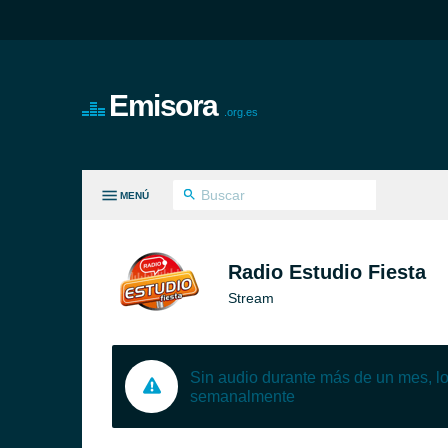
Emisora
.org.es
MENÚ
S GÉNEROS
Radio Estudio Fiesta
Stream
Sin audio durante más de un mes, 
semanalmente