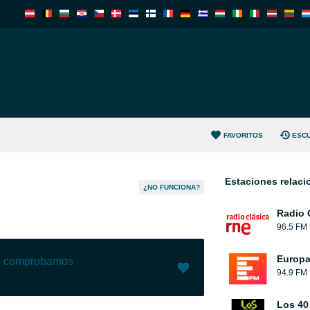
FAVORITOS
ESC
Estaciones relac
¿NO FUNCIONA?
Radio 
96.5 FM
Europ
lo comprobamos
94.9 FM
Me gusta (
9
)
(
0
)
Los 40