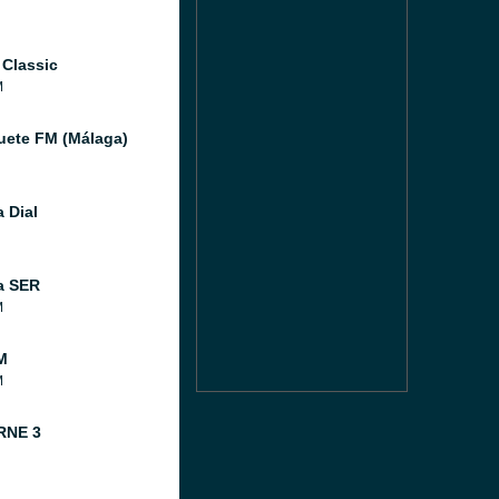
 Classic
M
ete FM (Málaga)
 Dial
a SER
M
M
M
RNE 3