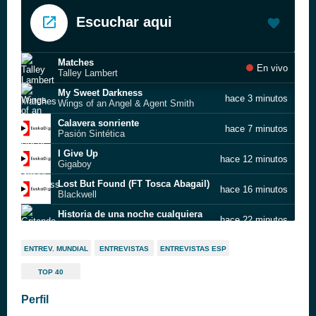
Escuchar aqui
Matches
En vivo
Talley Lambert
My Sweet Darkness
hace 3 minutos
Wings of an Angel & Agent Smith
Calavera sonriente
hace 7 minutos
Pasión Sintética
I Give Up
hace 12 minutos
Gigaboy
Lost But Found (FT Tosca Abagail)
hace 16 minutos
Blackwell
Historia de una noche cualquiera
hace 22 minutos
Gritando En Silencio
long_black_train
hace 26 minutos
ENTREV. MUNDIAL
ENTREVISTAS
ENTREVISTAS ESP
Johnny Hoodoo
TOP 40
The Final Rewind
hace 31 minutos
Tryad
Perfil
Sunday Walk
hace 36 minutos
Victoria Caffè