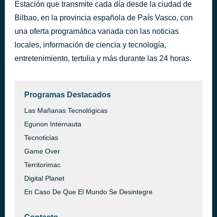
Estación que transmite cada día desde la ciudad de
Still the Same
hace 41 minutos
Bilbao, en la provincia española de País Vasco, con
Talley Lambert
una oferta programática variada con las noticias
locales, información de ciencia y tecnología,
entretenimiento, tertulia y más durante las 24 horas.
Programas Destacados
Las Mañanas Tecnológicas
Egunon Internauta
Tecnoticias
Game Over
Territorimac
Digital Planet
En Caso De Que El Mundo Se Desintegre