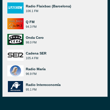
Radio Flaixbac (Barcelona)
106.1 FM
Q FM
94.3 FM
Onda Cero
98.0 FM
Cadena SER
105.4 FM
Radio María
96.9 FM
Radio Intereconomía
95.1 FM