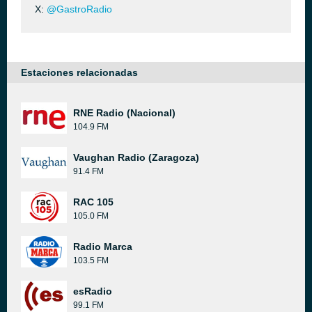
X:
@GastroRadio
Estaciones relacionadas
RNE Radio (Nacional)
104.9 FM
Vaughan Radio (Zaragoza)
91.4 FM
RAC 105
105.0 FM
Radio Marca
103.5 FM
esRadio
99.1 FM