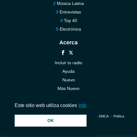
Música Latina
Entrevistas
Top 40
Electrónica
Acerca
Incluir tu radio
Ayuda
Nuevo
Más Nuevo
Contáctenos
Este sitio web utiliza cookies
Info
© 2026 InstantAudio. Reservados todos los derechos. ・
DMCA
・
Política
OK
de privacidad