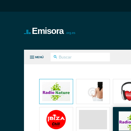
Emisora
.org.es
MENÚ
S GÉNEROS