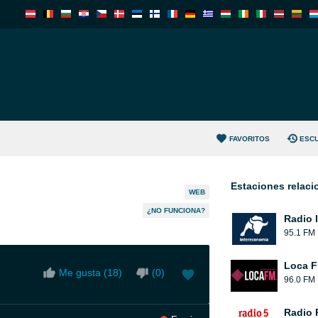
FAVORITOS
ESC
Estaciones relac
WEB
¿NO FUNCIONA?
Radio 
95.1 FM
Loca 
Me gusta (
18
)
(
0
)
96.0 FM
Radio 