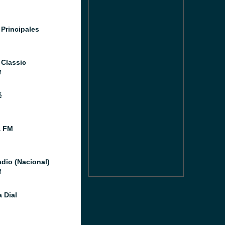
 Principales
 Classic
M
é
a FM
dio (Nacional)
M
 Dial