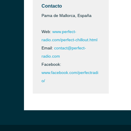
Contacto
Pama de Mallorca, España
Web:
www.perfect-
radio.com/perfect-chillout.html
Email:
contact@perfect-
radio.com
Facebook:
www.facebook.com/perfectradi
o/