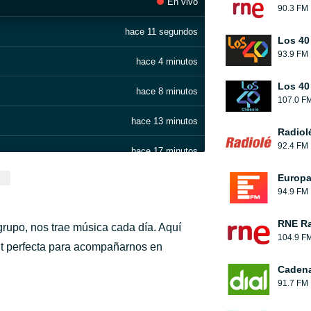
En vivo
90.3 FM
hace 11 segundos
Los 40
93.9 FM
hace 4 minutos
Los 40
hace 8 minutos
107.0 F
hace 13 minutos
Radiol
92.4 FM
hace 17 minutos
Europ
hace 25 minutos
94.9 FM
hace 31 minutos
RNE Ra
grupo, nos trae música cada día. Aquí
104.9 F
hace 35 minutos
ut perfecta para acompañarnos en
Cadena
hace 38 minutos
91.7 FM