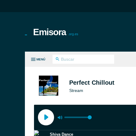
Emisora
.org.es
MENÚ
S GÉNEROS
Perfect Chillout
Stream
Shiva Dance