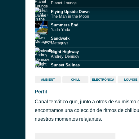
Planet Lounge
Flying Upside Down
The Man in the Moon
Summers End
Yada Yada
Sandwalk
Metaguys
Night Highway
Andrey Denisov
Sunset Salinas
Ibiza Chilled
Morning
AMBIENT
CHILL
ELECTRÓNICA
LOUNGE
Sine
Perfil
Passione De Ma Vida
The Spanish Fly
Canal temático que, junto a otros de su mismo 
Drift Away
Schwarz & Funk
encontramos una colección de ritmos de chillo
One World One Future
nuestros momentos relajantes.
Roberto Sol