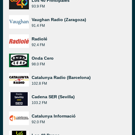
Los 40 Principales
93.9 FM
Vaughan Radio (Zaragoza)
91.4 FM
Radiolé
92.4 FM
Onda Cero
98.0 FM
Catalunya Radio (Barcelona)
102.8 FM
Cadena SER (Sevilla)
103.2 FM
Catalunya Informació
92.0 FM