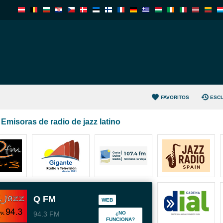
FAVORITOS
ESC
Emisoras de radio de jazz latino
Q FM
WEB
94.3 FM
¿NO
FUNCIONA?