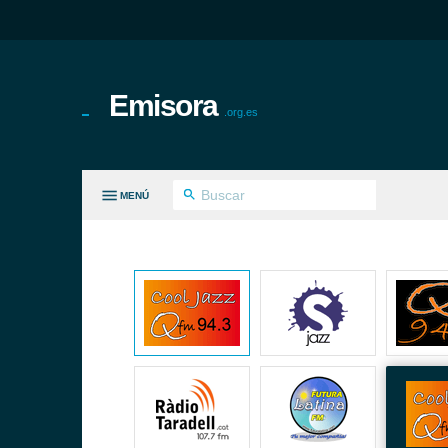
Emisora
.org.es
MENÚ
S GÉNEROS