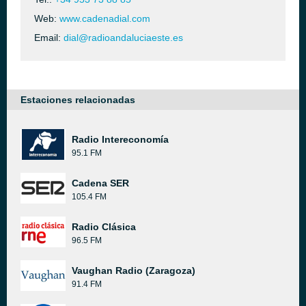
Web:
www.cadenadial.com
Email:
dial@radioandaluciaeste.es
Estaciones relacionadas
Radio Intereconomía
95.1 FM
Cadena SER
105.4 FM
Radio Clásica
96.5 FM
Vaughan Radio (Zaragoza)
91.4 FM