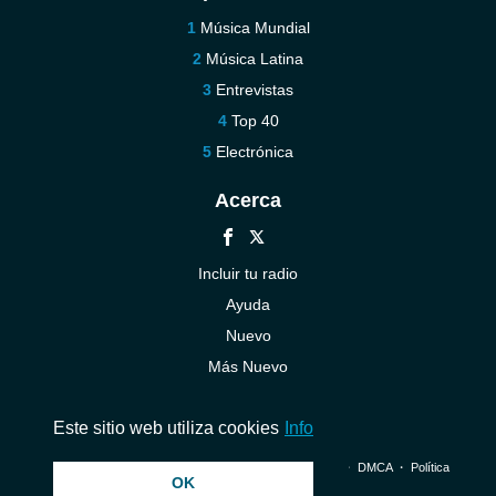
Música Mundial
Música Latina
Entrevistas
Top 40
Electrónica
Acerca
Incluir tu radio
Ayuda
Nuevo
Más Nuevo
Contáctenos
Este sitio web utiliza cookies
Info
© 2026 InstantAudio. Reservados todos los derechos. ・
DMCA
・
Política
OK
de privacidad