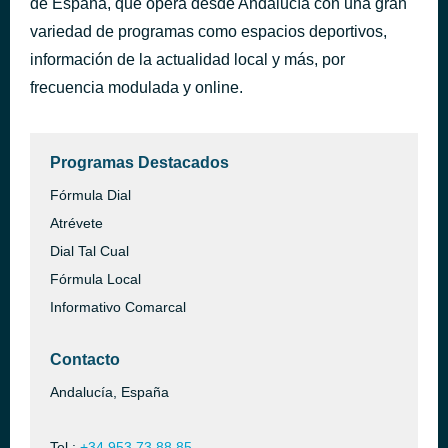
de España, que opera desde Andalucía con una gran
Mi Salvavidas
variedad de programas como espacios deportivos,
hace 44 minutos
Pastora Soler
información de la actualidad local y más, por
frecuencia modulada y online.
Programas Destacados
Fórmula Dial
Atrévete
Dial Tal Cual
Fórmula Local
Informativo Comarcal
Contacto
Andalucía, España
Tel.:
+34 953 73 88 85