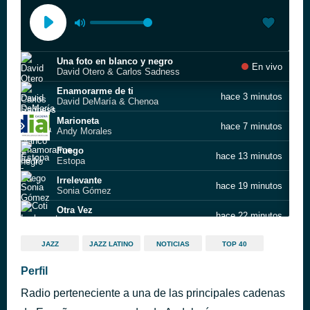
Una foto en blanco y negro
En vivo
David Otero & Carlos Sadness
Enamorarme de ti
hace 3 minutos
David DeMaría & Chenoa
Marioneta
hace 7 minutos
Andy Morales
Fuego
hace 13 minutos
Estopa
Irrelevante
hace 19 minutos
Sonia Gómez
Otra Vez
hace 22 minutos
Coti
TIRAMISÚ
hace 29 minutos
JAZZ
JAZZ LATINO
NOTICIAS
TOP 40
Vicco
Sueños Rotos
Perfil
hace 35 minutos
La Quinta Estacion
Radio perteneciente a una de las principales cadenas
El dorado
hace 39 minutos
Revólver