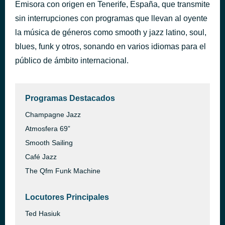
Emisora con origen en Tenerife, España, que transmite
Games - Chocolate Sunshine
hace 44 minutos
sin interrupciones con programas que llevan al oyente
Jazmin Ghent
la música de géneros como smooth y jazz latino, soul,
blues, funk y otros, sonando en varios idiomas para el
público de ámbito internacional.
Programas Destacados
Champagne Jazz
Atmosfera 69”
Smooth Sailing
Café Jazz
The Qfm Funk Machine
Locutores Principales
Ted Hasiuk