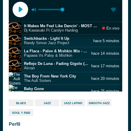
It Makes Me Feel Like Dancin' - MOST WANTED~DJ KAWASAKI WORKS INTERNATIONAL EDITION - EP
En vivo
Dj Kawasaki Ft Carolyn Harding
Switchbacks - Light It Up
hace 5 minutos
Randy Simon Jazz Project
La Flaca - Palov & Mishkin Mix - Achilifunk Gipsy Soul From 21st Century
hace 14 minutos
Papawa Vs Paloy & Mishkin
Reflejo De Luna - Fading Gigolo (Original Motion Picture Soundtrack)
hace 17 minutos
Alcran
The Boy From New York City
hace 20 minutos
The Ault Sisters
Baby Gone
hace 25 minutos
Savages y Suefo
Posing
hace 29 minutos
BLUES
JAZZ
JAZZ LATINO
SMOOTH JAZZ
Club des Belugas
SOUL Y R&B
Quiet Dawn (Club des Belugas remix)
hace 34 minutos
The Cosmic Surf Club
Perfil
Visit Qmusica.com for details -
hace 38 minutos
Qfm Sponsors