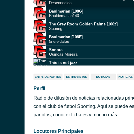
Desconocido
Baulmarian [108G]
Bauldemarian140
The Grey Room Golden Palms [100z]
Soaring
Baulmarian [108F]
5nereidafau
Sonora
Quincas Moreira
This is not jazz
True Cuckoo
Dyalla [100l]
ENTR. DEPORTES
ENTREVISTAS
NOTICIAS
NOTICIAS
Fun Vibe
Perfil
National Sweetheart [100H]
Walking the Wire
Radio de difusión de noticias relacionadas pri
RKVC [101e]
Inevitable Hope
con el club de fútbol Sporting. Aquí se puede e
Digital Ghosts
partidos, conocer fichajes y mucho más.
Unicorn Heads
Locutores Principales