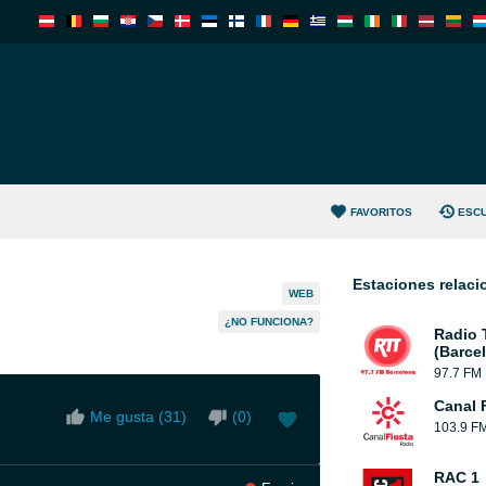
FAVORITOS
ESC
Estaciones relac
WEB
¿NO FUNCIONA?
Radio 
(Barce
97.7 FM
Canal 
Me gusta (
31
)
(
0
)
103.9 F
RAC 1