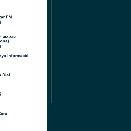
tar FM
M
Flaixbac
lona)
M
nya Informació
 Dial
é
Cero