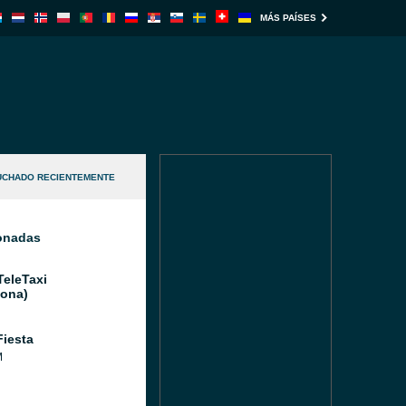
MÁS PAÍSES
UCHADO RECIENTEMENTE
ionadas
TeleTaxi
lona)
Fiesta
M