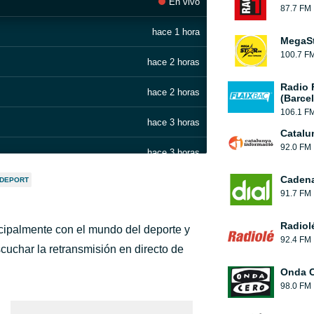
En vivo
87.7 FM
hace 1 hora
MegaS
100.7 F
hace 2 horas
Radio 
hace 2 horas
(Barce
106.1 F
hace 3 horas
Catalu
92.0 FM
hace 3 horas
Cadena
 DEPORT
hace 3 horas
91.7 FM
hace 3 horas
Radiol
ncipalmente con el mundo del deporte y
92.4 FM
hace 3 horas
scuchar la retransmisión en directo de
Onda 
hace 3 horas
98.0 FM