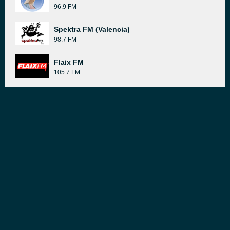
96.9 FM
Spektra FM (Valencia)
98.7 FM
Flaix FM
105.7 FM