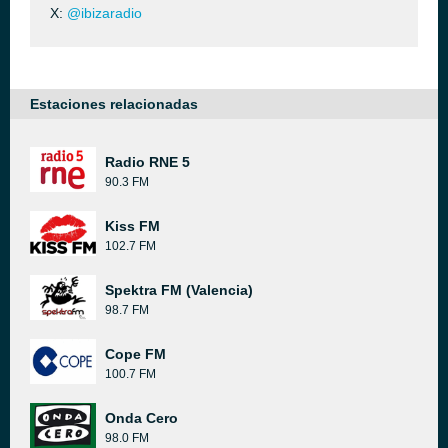
X:
@ibizaradio
Estaciones relacionadas
Radio RNE 5
90.3 FM
Kiss FM
102.7 FM
Spektra FM (Valencia)
98.7 FM
Cope FM
100.7 FM
Onda Cero
98.0 FM