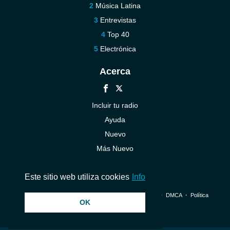
Música Latina
Entrevistas
Top 40
Electrónica
Acerca
Incluir tu radio
Ayuda
Nuevo
Más Nuevo
Contáctenos
Este sitio web utiliza cookies
Info
© 2026 InstantAudio. Reservados todos los derechos. ・
DMCA
・
Política
OK
de privacidad