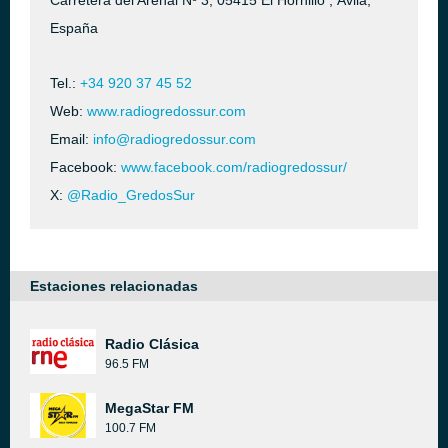
Carretera del Arenal Nº 3, 05415 El Hornillo , Ávila,
España
Tel.:
+34 920 37 45 52
Web:
www.radiogredossur.com
Email:
info@radiogredossur.com
Facebook:
www.facebook.com/radiogredossur/
X:
@Radio_GredosSur
Estaciones relacionadas
Radio Clásica
96.5 FM
MegaStar FM
100.7 FM