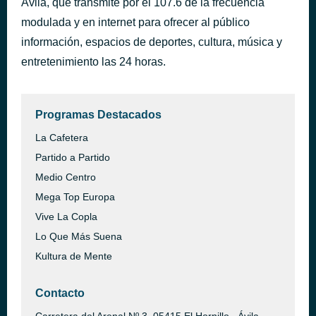
Ávila, que transmite por el 107.6 de la frecuencia
Aunque no te pueda ver
modulada y en internet para ofrecer al público
hace 44 minutos
Alex Ubago
información, espacios de deportes, cultura, música y
entretenimiento las 24 horas.
Programas Destacados
La Cafetera
Partido a Partido
Medio Centro
Mega Top Europa
Vive La Copla
Lo Que Más Suena
Kultura de Mente
Contacto