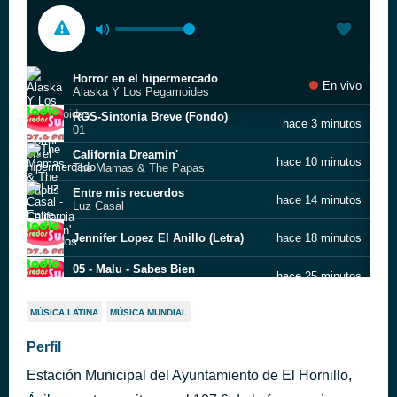
Horror en el hipermercado
En vivo
Alaska Y Los Pegamoides
RGS-Sintonia Breve (Fondo)
hace 3 minutos
01
California Dreamin'
hace 10 minutos
The Mamas & The Papas
Entre mis recuerdos
hace 14 minutos
Luz Casal
Jennifer Lopez El Anillo (Letra)
hace 18 minutos
05 - Malu - Sabes Bien
hace 25 minutos
Todo Exitos 2006
Self Control
hace 28 minutos
MÚSICA LATINA
MÚSICA MUNDIAL
Soraya Arnelas
Joan Manuel Serrat / Paraules D'amor
Perfil
hace 33 minutos
Various
Estación Municipal del Ayuntamiento de El Hornillo,
Tocar madera
hace 37 minutos
Manolo Tena