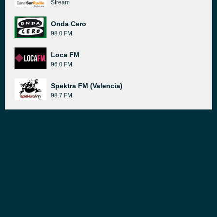
Stream
Onda Cero
98.0 FM
Loca FM
96.0 FM
Spektra FM (Valencia)
98.7 FM