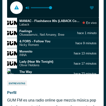
MANIAC - Flashdance 80s (LABACK Cover feat. Orî)
En vivo
Laback
Feelings
hace 1 minuto
Oluwadamvic, Neil Amarey, Bree
& FORS - Follow You
hace 9 minutos
Nicky Romero
Morenito
hace 13 minutos
INNA
Lady (Hear Me Tonight)
hace 17 minutos
Oliver Heldens
The Way
hace 23 minutos
Felix Cartal Feat. Gabrielle Current
Call Me Up
hace 28 minutos
ENTREVISTAS
James Fortress, Lacey
Street Of Dreams
Perfil
hace 34 minutos
U2
GUM FM es una radio online que mezcla música pop
Lonely Man
hace 38 minutos
Dash Berlin, Simon Ward