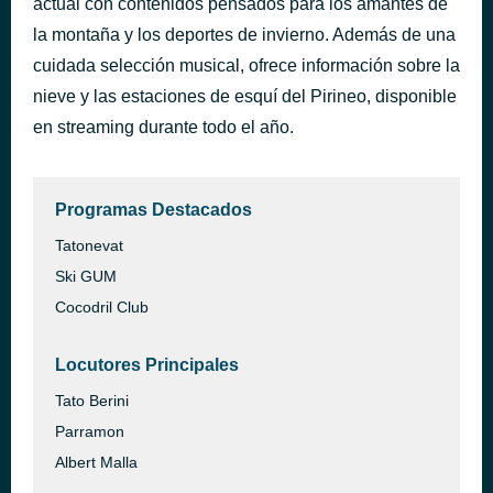
actual con contenidos pensados para los amantes de
All Natural
la montaña y los deportes de invierno. Además de una
hace 42 minutos
Rita Ora
cuidada selección musical, ofrece información sobre la
nieve y las estaciones de esquí del Pirineo, disponible
en streaming durante todo el año.
Programas Destacados
Tatonevat
Ski GUM
Cocodril Club
Locutores Principales
Tato Berini
Parramon
Albert Malla