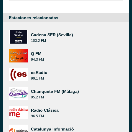
Estaciones relacionadas
Cadena SER (Sevilla)
103.2 FM
Q FM
94.3 FM
esRadio
99.1 FM
Chanquete FM (Málaga)
95.2 FM
Radio Clásica
96.5 FM
Catalunya Informació