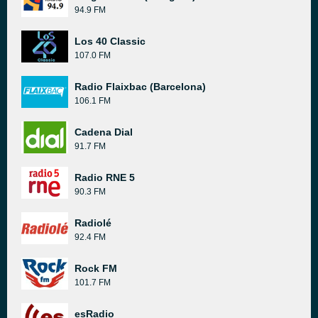
94.9 FM
Los 40 Classic
107.0 FM
Radio Flaixbac (Barcelona)
106.1 FM
Cadena Dial
91.7 FM
Radio RNE 5
90.3 FM
Radiolé
92.4 FM
Rock FM
101.7 FM
esRadio