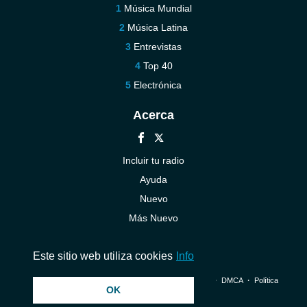
Música Mundial
Música Latina
Entrevistas
Top 40
Electrónica
Acerca
Incluir tu radio
Ayuda
Nuevo
Más Nuevo
Contáctenos
Este sitio web utiliza cookies
Info
© 2026 InstantAudio. Reservados todos los derechos. ・
DMCA
・
Política
OK
de privacidad