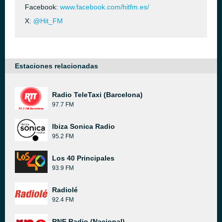
Facebook:
www.facebook.com/hitfm.es/
X:
@Hit_FM
Estaciones relacionadas
Radio TeleTaxi (Barcelona)
97.7 FM
Ibiza Sonica Radio
95.2 FM
Los 40 Principales
93.9 FM
Radiolé
92.4 FM
RNE Radio (Nacional)