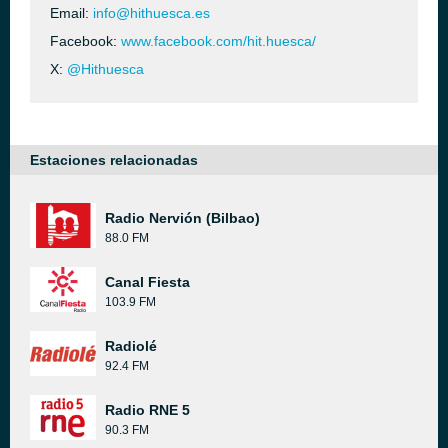
Email:
info@hithuesca.es
Facebook:
www.facebook.com/hit.huesca/
X:
@Hithuesca
Estaciones relacionadas
Radio Nervión (Bilbao)
88.0 FM
Canal Fiesta
103.9 FM
Radiolé
92.4 FM
Radio RNE 5
90.3 FM