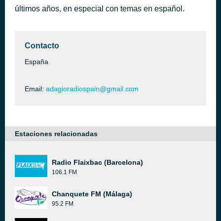
últimos años, en especial con temas en español.
I Will Never Love Again
hace 41 minutos
Mark Knopfler
Contacto
España
Email:
adagioradiospain@gmail.com
Estaciones relacionadas
Radio Flaixbac (Barcelona)
106.1 FM
Chanquete FM (Málaga)
95.2 FM