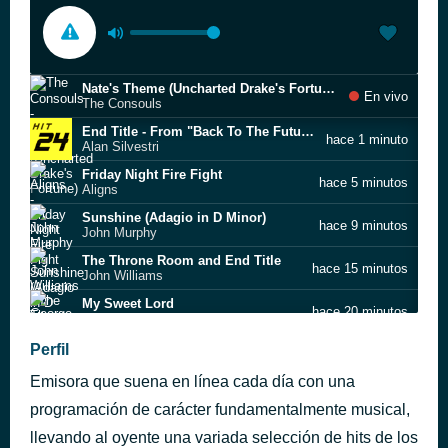
Nate's Theme (Uncharted Drake's Fortune)
En vivo
The Consouls
End Title - From "Back To The Future Pt. II" Original Score
hace 1 minuto
Alan Silvestri
Friday Night Fire Fight
hace 5 minutos
Aligns
Sunshine (Adagio in D Minor)
hace 9 minutos
John Murphy
The Throne Room and End Title
hace 15 minutos
John Williams
My Sweet Lord
hace 20 minutos
George Harrison
Debris
Perfil
hace 27 minutos
Steven Price
Emisora que suena en línea cada día con una
Erdtree Knights
hace 31 minutos
Tai Tomisawa
programación de carácter fundamentalmente musical,
La guerra de las galaxias
llevando al oyente una variada selección de hits de los
hace 35 minutos
London Symphony Orchestra