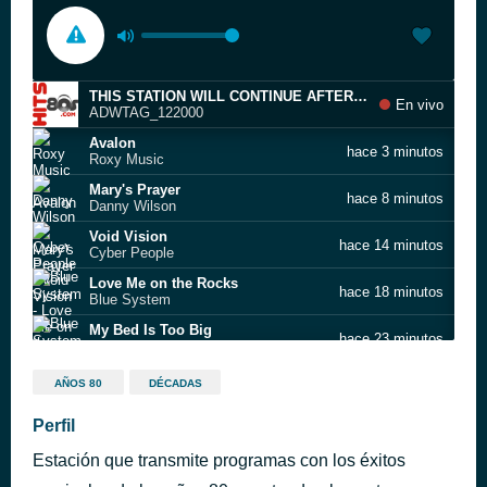
THIS STATION WILL CONTINUE AFTER THIS BREAK
En vivo
ADWTAG_122000
Avalon
hace 3 minutos
Roxy Music
Mary's Prayer
hace 8 minutos
Danny Wilson
Void Vision
hace 14 minutos
Cyber People
Love Me on the Rocks
hace 18 minutos
Blue System
My Bed Is Too Big
hace 23 minutos
Blue System
Why
hace 26 minutos
AÑOS 80
DÉCADAS
Bronski Beat
House of Mystic Lights
Perfil
hace 30 minutos
C.C. Catch
Estación que transmite programas con los éxitos
No hay a quien culpar
hace 35 minutos
ABBA