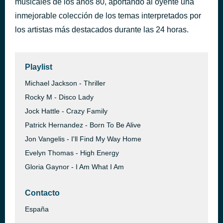
musicales de los años 80, aportando al oyente una
THIS STATION WILL CONTINUE AFTER THIS BREAK
inmejorable colección de los temas interpretados por
hace 39 minutos
ADWTAG_122000
los artistas más destacados durante las 24 horas.
Playlist
Michael Jackson - Thriller
Rocky M - Disco Lady
Jock Hattle - Crazy Family
Patrick Hernandez - Born To Be Alive
Jon Vangelis - I'll Find My Way Home
Evelyn Thomas - High Energy
Gloria Gaynor - I Am What I Am
Contacto
España