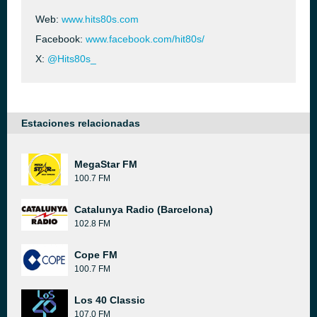
Web:
www.hits80s.com
Facebook:
www.facebook.com/hit80s/
X:
@Hits80s_
Estaciones relacionadas
MegaStar FM
100.7 FM
Catalunya Radio (Barcelona)
102.8 FM
Cope FM
100.7 FM
Los 40 Classic
107.0 FM