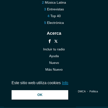
Música Latina
Entrevistas
Top 40
Electrónica
Acerca
Incluir tu radio
Ayuda
Nuevo
Más Nuevo
Contáctenos
Este sitio web utiliza cookies
Info
© 2026 InstantAudio. Reservados todos los derechos. ・
DMCA
・
Política
OK
de privacidad