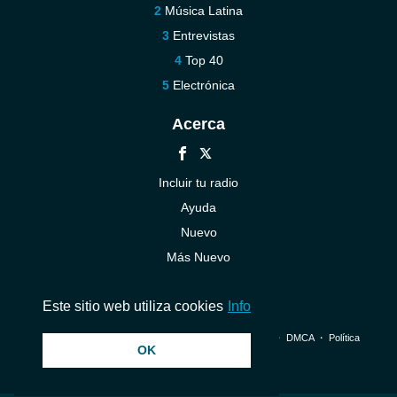
Música Latina
Entrevistas
Top 40
Electrónica
Acerca
Incluir tu radio
Ayuda
Nuevo
Más Nuevo
Contáctenos
Este sitio web utiliza cookies
Info
© 2026 InstantAudio. Reservados todos los derechos. ・
DMCA
・
Política
OK
de privacidad