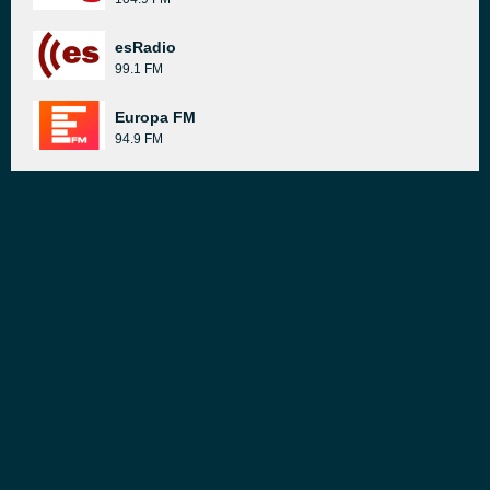
esRadio
99.1 FM
Europa FM
94.9 FM