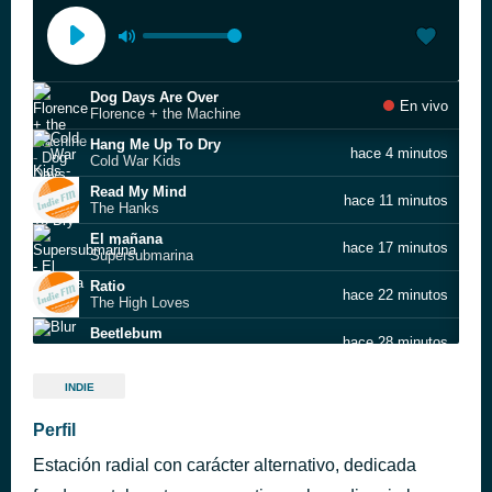
Dog Days Are Over
En vivo
Florence + the Machine
Hang Me Up To Dry
hace 4 minutos
Cold War Kids
Read My Mind
hace 11 minutos
The Hanks
El mañana
hace 17 minutos
Supersubmarina
Ratio
hace 22 minutos
The High Loves
Beetlebum
hace 28 minutos
Blur
The Chase
hace 34 minutos
INDIE
Future Islands
Rock the Casbah
Perfil
hace 38 minutos
The Clash
Estación radial con carácter alternativo, dedicada
I Don't Wanna Be in Love (dance)
hace 43 minutos
Good Charlotte