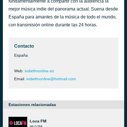
fundamentalmente a compartir con la audiencia la
Come as You Are
mejor música indie del panorama actual. Suena desde
hace 47 minutos
Nirvana
España para amantes de la música de todo el mundo,
con transmisión online durante las 24 horas.
Contacto
España
Web:
indiefmonline.es
Email:
indiefmonline@hotmail.com
Estaciones relacionadas
Loca FM
96.0 FM