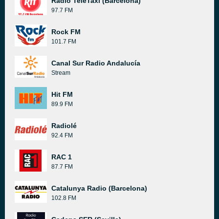
Radio TeleTaxi (Barcelona)
97.7 FM
Rock FM
101.7 FM
Canal Sur Radio Andalucía
Stream
Hit FM
89.9 FM
Radiolé
92.4 FM
RAC 1
87.7 FM
Catalunya Radio (Barcelona)
102.8 FM