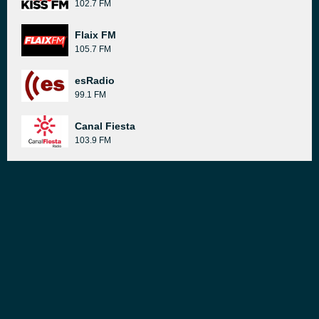
102.7 FM
Flaix FM
105.7 FM
esRadio
99.1 FM
Canal Fiesta
103.9 FM