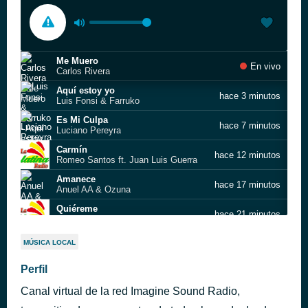
Me Muero
En vivo
Carlos Rivera
Aquí estoy yo
hace 3 minutos
Luis Fonsi & Farruko
Es Mi Culpa
hace 7 minutos
Luciano Pereyra
Carmín
hace 12 minutos
Romeo Santos ft. Juan Luis Guerra
Amanece
hace 17 minutos
Anuel AA & Ozuna
Quiéreme
hace 21 minutos
Jacob Forever Farruko ft. Abraham Mateo
Vivir sin aire
hace 29 minutos
MÚSICA LOCAL
Maná
No Te Contaron Mal
Perfil
hace 33 minutos
Christian Nodal
Canal virtual de la red Imagine Sound Radio,
Que Va
hace 38 minutos
Alex Sensation