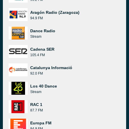
Aragón Radio (Zaragoza)
94.9 FM
Dance Radio
Stream
Cadena SER
105.4 FM
Catalunya Informació
92.0 FM
Los 40 Dance
Stream
RAC 1
87.7 FM
Europa FM
94.9 FM