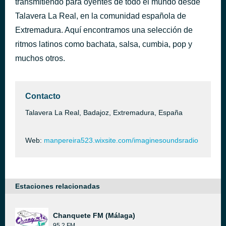
transmitiendo para oyentes de todo el mundo desde
Borracho De Amor
Talavera La Real, en la comunidad española de
hace 44 minutos
Cali Y El Dandee
Extremadura. Aquí encontramos una selección de
ritmos latinos como bachata, salsa, cumbia, pop y
muchos otros.
Contacto
Talavera La Real, Badajoz, Extremadura, España
Web:
manpereira523.wixsite.com/imaginesoundsradio
Estaciones relacionadas
Chanquete FM (Málaga)
95.2 FM