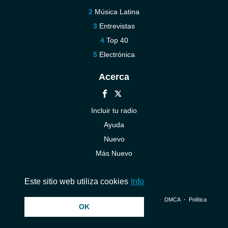
Música Latina
Entrevistas
Top 40
Electrónica
Acerca
Incluir tu radio
Ayuda
Nuevo
Más Nuevo
Contáctenos
Este sitio web utiliza cookies
Info
© 2026 InstantAudio. Reservados todos los derechos. ・
DMCA
・
Política
OK
de privacidad