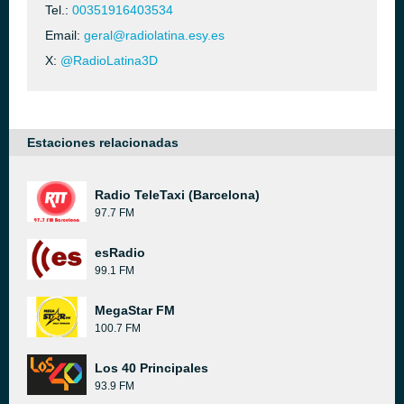
Tel.:
00351916403534
Email:
geral@radiolatina.esy.es
X:
@RadioLatina3D
Estaciones relacionadas
Radio TeleTaxi (Barcelona)
97.7 FM
esRadio
99.1 FM
MegaStar FM
100.7 FM
Los 40 Principales
93.9 FM