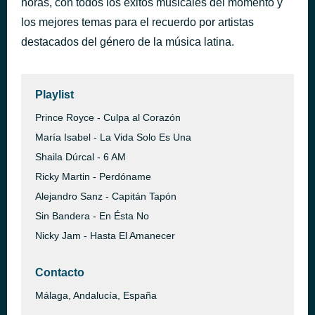
horas, con todos los éxitos musicales del momento y
Dejemos Huellas Bonitas
los mejores temas para el recuerdo por artistas
hace 52 minutos
Antonito Molina
destacados del género de la música latina.
Playlist
Prince Royce - Culpa al Corazón
María Isabel - La Vida Solo Es Una
Shaila Dúrcal - 6 AM
Ricky Martin - Perdóname
Alejandro Sanz - Capitán Tapón
Sin Bandera - En Ésta No
Nicky Jam - Hasta El Amanecer
Contacto
Málaga, Andalucía, España