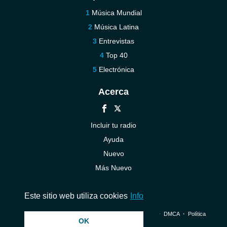
Música Mundial
Música Latina
Entrevistas
Top 40
Electrónica
Acerca
Incluir tu radio
Ayuda
Nuevo
Más Nuevo
Contáctenos
Este sitio web utiliza cookies
Info
© 2026 InstantAudio. Reservados todos los derechos. ・
DMCA
・
Política
OK
de privacidad