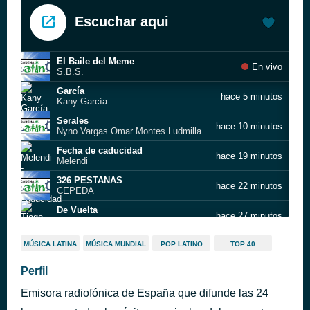
Escuchar aqui
El Baile del Meme
En vivo
S.B.S.
García
hace 5 minutos
Kany García
Serales
hace 10 minutos
Nyno Vargas Omar Montes Ludmilla
Fecha de caducidad
hace 19 minutos
Melendi
326 PESTANAS
hace 22 minutos
CEPEDA
De Vuelta
hace 27 minutos
Tiago PZK & Trueno
Dando Vueltas
hace 32 minutos
MÚSICA LATINA
MÚSICA MUNDIAL
POP LATINO
TOP 40
Kidd Voodoo & JC Reyes
Torii
Perfil
hace 38 minutos
Jhayco
Emisora radiofónica de España que difunde las 24
Desamarte
hace 44 minutos
Luis Cortés & Camilo