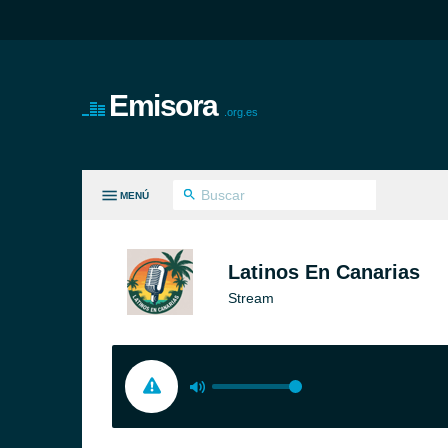
Emisora
.org.es
MENÚ
S GÉNEROS
Latinos En Canarias
Stream