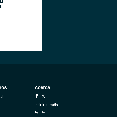
FM
M
ros
Acerca
al
a
Incluir tu radio
Ayuda