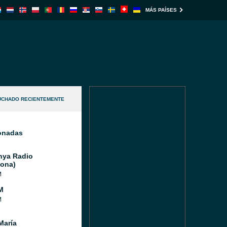
MÁS PAÍSES
UCHADO RECIENTEMENTE
ionadas
nya Radio
lona)
M
M
M
María