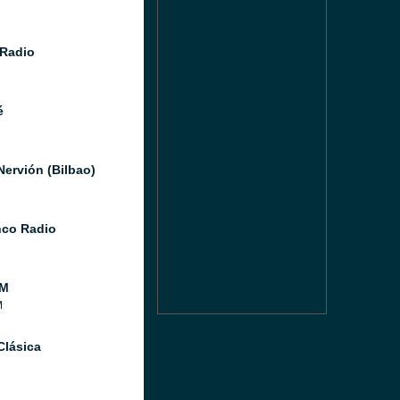
Radio
é
Nervión (Bilbao)
co Radio
FM
M
Clásica