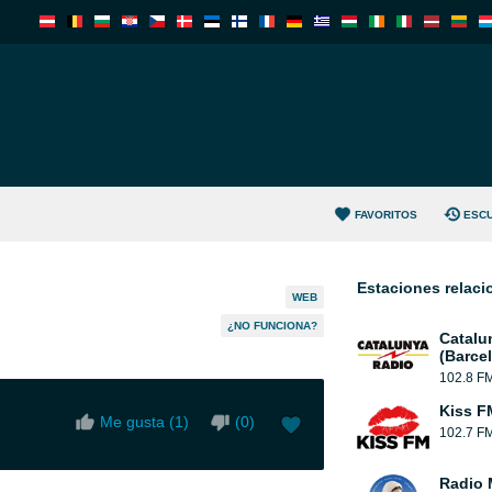
FAVORITOS
ESC
Estaciones relac
WEB
¿NO FUNCIONA?
Catalu
(Barce
102.8 F
Kiss F
Me gusta (
1
)
(
0
)
102.7 F
Radio 