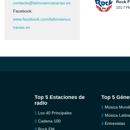
Rock 
contacto@latinosencanarias.es
101.7 F
Facebook:
www.facebook.com/latinosenca
narias.es
Top 5 Estaciones de
Top 5 Géne
radio
Música Mundi
Los 40 Principales
Música Latin
Cadena 100
Entrevistas
Rock FM