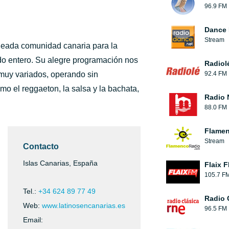
96.9 FM
Dance 
Stream
oleada comunidad canaria para la
ndo entero. Su alegre programación nos
Radiol
muy variados, operando sin
92.4 FM
mo el reggaeton, la salsa y la bachata,
Radio 
88.0 FM
Flamen
Stream
Contacto
Islas Canarias, España
Flaix 
105.7 F
Tel.:
+34 624 89 77 49
Radio 
Web:
www.latinosencanarias.es
96.5 FM
Email: