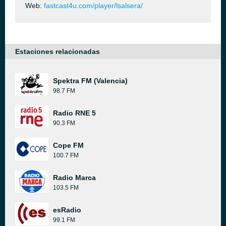
Web:
fastcast4u.com/player/lsalsera/
Estaciones relacionadas
Spektra FM (Valencia)
98.7 FM
Radio RNE 5
90.3 FM
Cope FM
100.7 FM
Radio Marca
103.5 FM
esRadio
99.1 FM