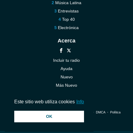
Música Latina
Entrevistas
Top 40
Electrónica
Acerca
Incluir tu radio
Ayuda
Nuevo
Más Nuevo
Contáctenos
Este sitio web utiliza cookies
Info
© 2026 InstantAudio. Reservados todos los derechos. ・
DMCA
・
Política
OK
de privacidad