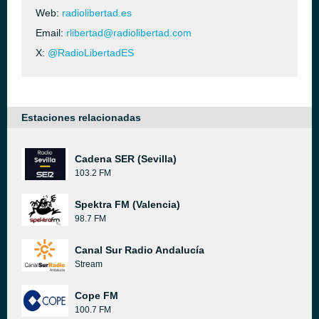
Web:
radiolibertad.es
Email:
rlibertad@radiolibertad.com
X:
@RadioLibertadES
Estaciones relacionadas
Cadena SER (Sevilla)
103.2 FM
Spektra FM (Valencia)
98.7 FM
Canal Sur Radio Andalucía
Stream
Cope FM
100.7 FM