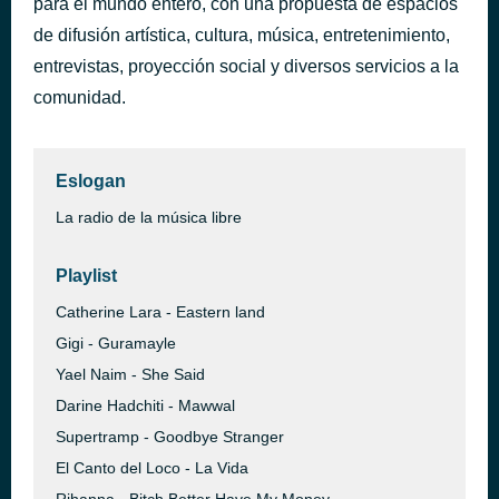
para el mundo entero, con una propuesta de espacios
Keldamuzik - All I have
de difusión artística, cultura, música, entretenimiento,
hace 40 minutos
Keldamuzik
entrevistas, proyección social y diversos servicios a la
comunidad.
Eslogan
La radio de la música libre
Playlist
Catherine Lara - Eastern land
Gigi - Guramayle
Yael Naim - She Said
Darine Hadchiti - Mawwal
Supertramp - Goodbye Stranger
El Canto del Loco - La Vida