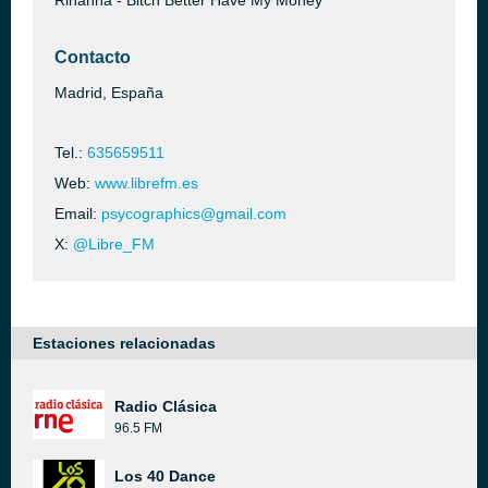
Rihanna - Bitch Better Have My Money
Contacto
Madrid, España
Tel.:
635659511
Web:
www.librefm.es
Email:
psycographics@gmail.com
X:
@Libre_FM
Estaciones relacionadas
Radio Clásica
96.5 FM
Los 40 Dance