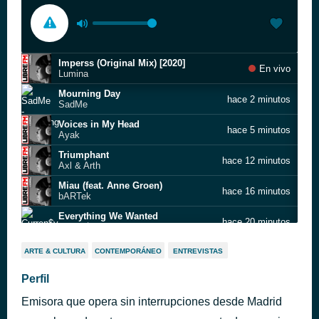
Imperss (Original Mix) [2020]
En vivo
Lumina
Mourning Day
hace 2 minutos
SadMe
Voices in My Head
hace 5 minutos
Ayak
Triumphant
hace 12 minutos
Axl & Arth
Miau (feat. Anne Groen)
hace 16 minutos
bARTek
Everything We Wanted
hace 20 minutos
Curren$y, LNDN DRGS & Jay Worthy feat. T.Y.
Heart Broken
hace 25 minutos
ARTE & CULTURA
CONTEMPORÁNEO
ENTREVISTAS
Carbon Casca feat. Leslie Carron, TaBBz & Davonia
Down
Perfil
hace 31 minutos
Tom Orlando feat. Corey Jones
Emisora que opera sin interrupciones desde Madrid
Galaxy Voices (Official Music).wav
hace 36 minutos
Cauzmonote