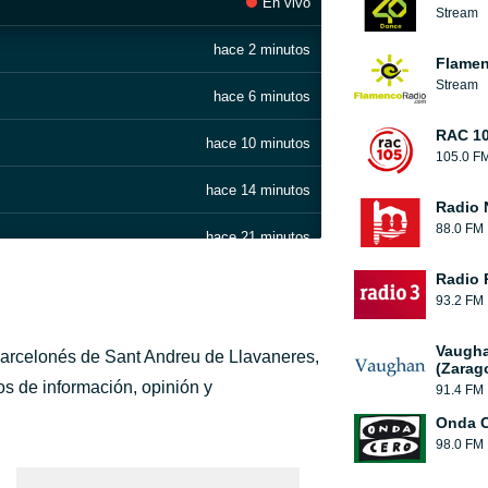
En vivo
Stream
hace 2 minutos
Flamen
Stream
hace 6 minutos
RAC 1
hace 10 minutos
105.0 F
hace 14 minutos
Radio 
88.0 FM
hace 21 minutos
Radio 
hace 25 minutos
93.2 FM
hace 30 minutos
Vaugha
barcelonés de Sant Andreu de Llavaneres,
(Zarag
hace 34 minutos
s de información, opinión y
91.4 FM
Onda 
hace 39 minutos
98.0 FM