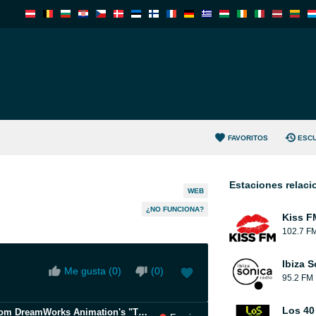
FAVORITOS
ESC
Estaciones relac
WEB
¿NO FUNCIONA?
Kiss F
102.7 F
Ibiza 
Me gusta (
0
)
(
0
)
95.2 FM
Los 40
CAN'T STOP THE FEELING! (Original Song from DreamWorks Animation's "TROLLS")