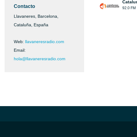
Catalu
Contacto
92.0 FM
Llavaneres, Barcelona,
Cataluña, España
Web:
llavaneresradio.com
Email:
hola@llavaneresradio.com