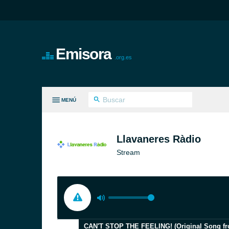
Emisora
.org.es
MENÚ
S GÉNEROS
Llavaneres Ràdio
Stream