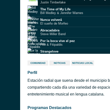
Justin Timberlake
The Time of My Life
Bill Medley & Jennifer Warnes
Nunca volverá
El sueño de Morfeo
Abracadabra
Steve Miller Band
Por la boca vive el pez
Fito & Fitipaldis
Strangelove
Depeche Mode
It's A Sin
COMUNIDAD
NOTICIAS
NOTICIAS LOCAL
Pet Shop Boys
Perfil
Don’t Look Back in Anger
Oasis
Estación radial que suena desde el municipio 
Stitches
Shawn Mendes
compartiendo cada día una variedad de espacio
Mi Enfermedad
entretenimiento musical en lengua catalana.
Los Rodriguez
Programas Destacados