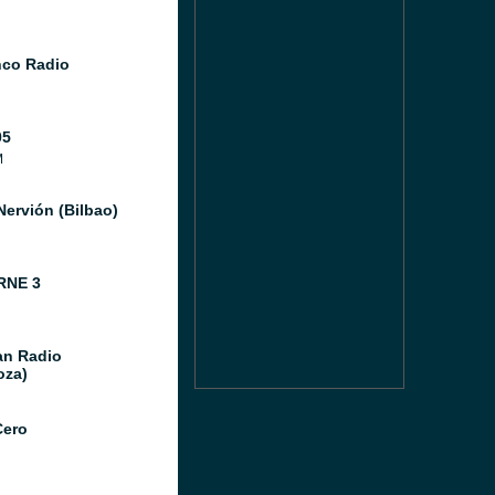
co Radio
05
M
Nervión (Bilbao)
RNE 3
n Radio
oza)
Cero