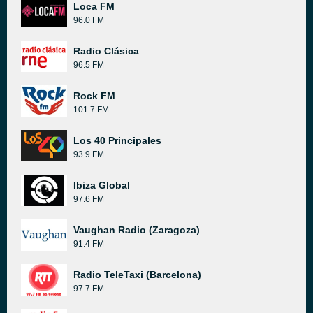
Loca FM
96.0 FM
Radio Clásica
96.5 FM
Rock FM
101.7 FM
Los 40 Principales
93.9 FM
Ibiza Global
97.6 FM
Vaughan Radio (Zaragoza)
91.4 FM
Radio TeleTaxi (Barcelona)
97.7 FM