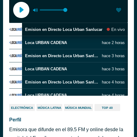
Emision en Directo Loca Urban Sanlucar
En vivo
Loca URBAN CADENA
hace 2 horas
Emision en Directo Loca Urban Sanlucar
hace 3 horas
Loca URBAN CADENA
hace 3 horas
Emision en Directo Loca Urban Sanlucar
hace 4 horas
Loca URBAN CADENA
hace 4 horas
Emision en Directo Loca Urban Sanlucar
hace 5 horas
ELECTRÓNICA
MÚSICA LATINA
MÚSICA MUNDIAL
TOP 40
Perfil
Loca URBAN CADENA
hace 5 horas
Emisora que difunde en el 89.5 FM y online desde la
Emision en Directo Loca Urban Sanlucar
hace 5 horas