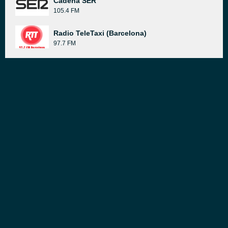
Cadena SER
105.4 FM
Radio TeleTaxi (Barcelona)
97.7 FM