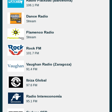
Radio Flaixbac (Barcelona)
106.1 FM
Dance Radio
Stream
Flamenco Radio
Stream
Rock FM
101.7 FM
Vaughan Radio (Zaragoza)
91.4 FM
Ibiza Global
97.6 FM
Radio Intereconomía
95.1 FM