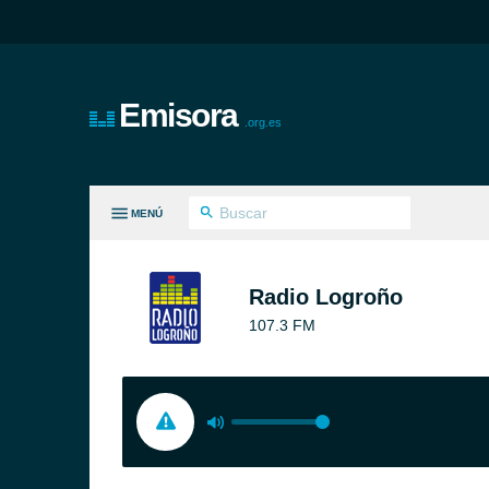
Emisora
.org.es
MENÚ
S GÉNEROS
Radio Logroño
107.3 FM