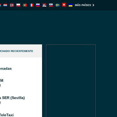
MÁS PAÍSES
UCHADO RECIENTEMENTE
ionadas
FM
M
 SER (Sevilla)
M
TeleTaxi