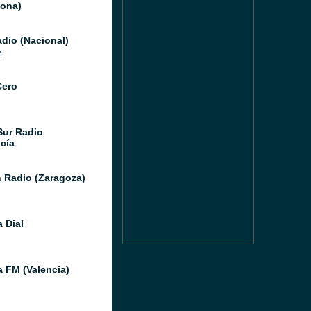
lona)
dio (Nacional)
M
Cero
Sur Radio
cía
 Radio (Zaragoza)
 Dial
a FM (Valencia)