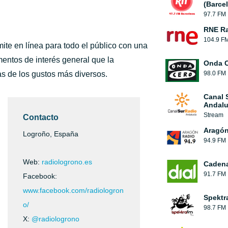
(Barce
97.7 FM
RNE Ra
104.9 F
ite en línea para todo el público con una
entos de interés general que la
Onda 
s de los gustos más diversos.
98.0 FM
Canal 
Andalu
Stream
Contacto
Aragón
Logroño, España
94.9 FM
Web:
radiologrono.es
Cadena
91.7 FM
Facebook:
www.facebook.com/radiologron
Spektr
o/
98.7 FM
X:
@radiologrono