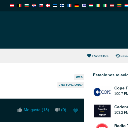
FAVORITOS
ESC
Estaciones relac
WEB
¿NO FUNCIONA?
Cope 
100.7 F
Cadena
Me gusta (
13
)
(
0
)
103.2 F
Radio 